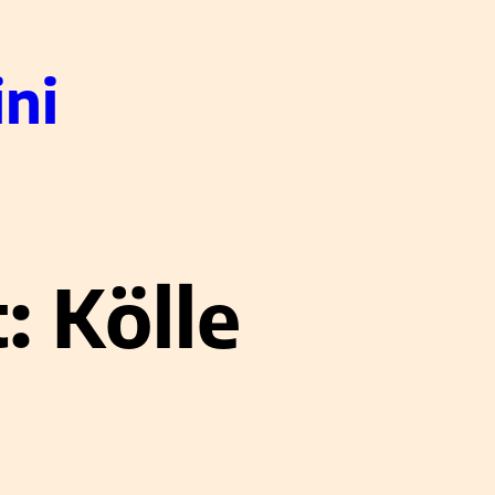
ni
t:
Kölle